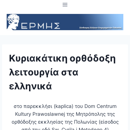
Skip
to
content
Κυριακάτικη ορθόδοξη
λειτουργία στα
ελληνικά
στο παρεκκλήσι (kaplica) του Dom Centrum
Kultury Prawoslawnej της Μητρόπολης της
ορθόδοξης εκκλησίας της Πολωνίας (είσοδος
από την οδό Sw. Cyrila i Metodego 4)