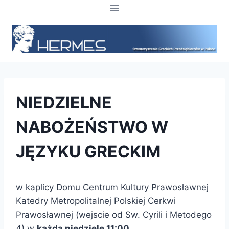
Przejdź
do
treści
NIEDZIELNE
NABOŻEŃSTWO W
JĘZYKU GRECKIM
w kaplicy Domu Centrum Kultury Prawosławnej
Katedry Metropolitalnej Polskiej Cerkwi
Prawosławnej (wejscie od Sw. Cyrili i Metodego
4) w
każdą niedzielę 11:00
.