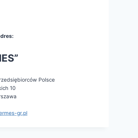
dres:
ES”
rzedsiębiorców Polsce
kich 10
rszawa
ermes-gr.pl