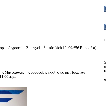
P
ορικού γραφείου Zubrzycki, Śniadeckich 10, 00-656 Βαρσοβία)
S
u
0
 της Μητρόπολης της ορθόδοξης εκκλησίας της Πολωνίας
1:00 π.μ..
.
e