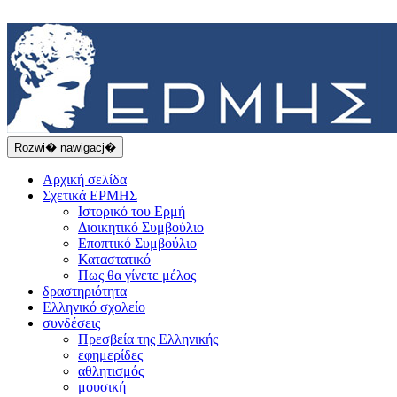
Rozwi� nawigacj�
Αρχική σελίδα
Σχετικά ΕΡΜΗΣ
Ιστορικό του Ερμή
Διοικητικό Συμβούλιο
Εποπτικό Συμβούλιο
Καταστατικό
Πως θα γίνετε μέλος
δραστηριότητα
Ελληνικό σχολείο
συνδέσεις
Πρεσβεία της Ελληνικής
εφημερίδες
αθλητισμός
μουσική