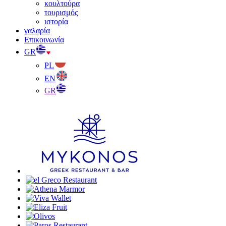
κουλτούρα
τουρισμός
ιστορία
γαλαρία
Επικοινωνία
GR
PL
EN
GR