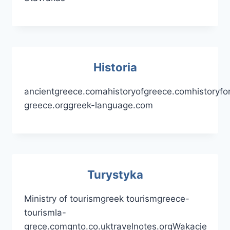
Historia
ancientgreece.comahistoryofgreece.comhistoryfo
greece.orggreek-language.com
Turystyka
Ministry of tourismgreek tourismgreece-
tourismla-
grece.comgnto.co.uktravelnotes.orgWakacje