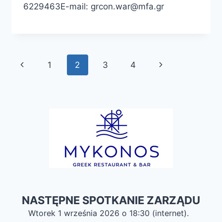
6229463E-mail: grcon.war@mfa.gr
Nawigacja
Poprzednia
Następna
1
2
3
4
strony
strona
strona
NASTĘPNE SPOTKANIE ZARZĄDU
Wtorek 1 września 2026 o 18:30 (internet).