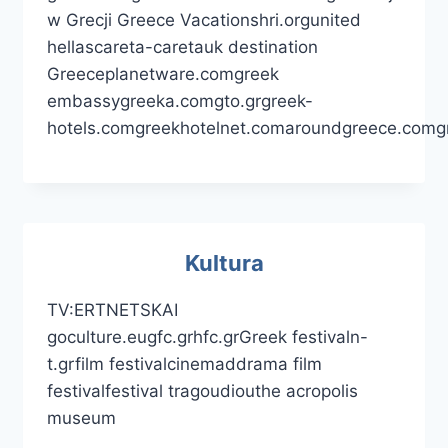
w Grecji Greece Vacationshri.orgunited
hellascareta-caretauk destination
Greeceplanetware.comgreek
embassygreeka.comgto.grgreek-
hotels.comgreekhotelnet.comaroundgreece.comgre
Kultura
TV:ERTNETSKAI
goculture.eugfc.grhfc.grGreek festivaln-
t.grfilm festivalcinemaddrama film
festivalfestival tragoudiouthe acropolis
museum