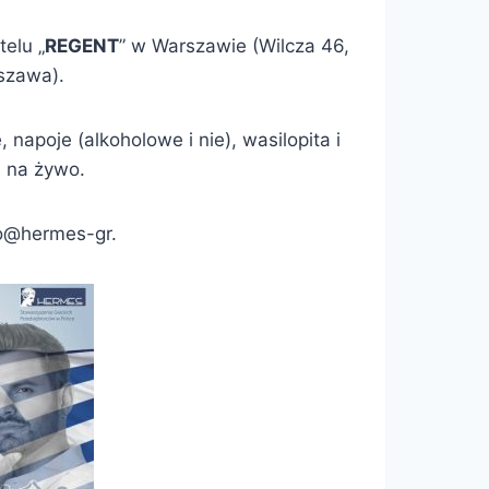
elu „
REGENT
” w Warszawie (Wilcza 46,
szawa).
napoje (alkoholowe i nie), wasilopita i
 na żywo.
ro@hermes-gr.